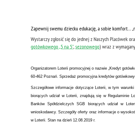
Zapewnij swemu dziecku edukację, a sobie komfort… „n
Wystarczy zgłosić się do jednej z Naszych Placówek o
gotówkowego „5 na 5”
,
sezonowego
) wraz z wymagan
Organizatorem Loterii promocyjnej o nazwie „Kredyt gotów
60-462 Poznań. Sprzedaż promocyjna kredytów gotówkowych u
Szczegółowe informacje dotyczące Loterii, w tym warunki
biorących udział w Loterii, znajdują się w Regulaminie 
Banków Spółdzielczych SGB biorących udział w Loteri
wnioskodawcy. Szczegóły oferty oraz informacje o wysokoś
w Loterii. Stan na dzień 12.08.2019 r.