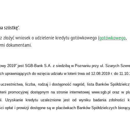
a szóstkę”.
raz złożyć wniosek o udzielenie kredytu gotówkowego (
gotówkowego
,
ymi dokumentami.
kowy 2019” jest SGB-Bank S.A. z siedzibą w Poznaniu przy ul. Szarych Szer
prawniających do wzięcia udziału w loterii trwa od 12.08.2019 r. do 11.10.
 uczestnictwa, liczba, rodzaj i dostępność nagród, lista Banków Spółdziel
Loterii promocyjnej dostępnym na stronie internetowej www.sgb.pl oraz w p
i. Uzyskanie kredytu uzależnione jest od wyniku badania zdolności k
ci opłat i prowizji dostępne są w placówkach Banków Spółdzielczych biorący