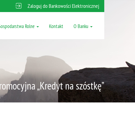
Zaloguj do Bankowości Elektronicznej
Gospodarstwa Rolne
Kontakt
O Banku
promocyjna „Kredyt na szóstkę”