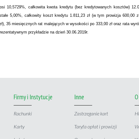
i 10,5729%, całkowita kwota kredytu (bez kredytowanych kosztów) 12.0
stałe 5,00%, całkowity koszt kredytu 1.811,23 zł (w tym prowizja 600,00 zł
 zł), 35 miesięcznych rat malejących w wysokości po 333,00 zł oraz rata wy
rezentatywnym przykładzie na dzień 30.06.2019r.
Firmy i Instytucje
Inne
O
Rachunki
Zastrzeganie kart
Hi
Karty
Taryfa opłat i prowizji
W