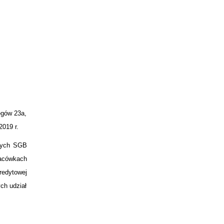
egów 23a,
2019 r.
czych SGB
lacówkach
redytowej
ch udział