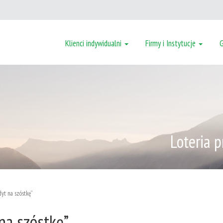
Klienci indywidualni
Firmy i Instytucje
Loteria 
dyt na szóstkę”
na szóstkę”