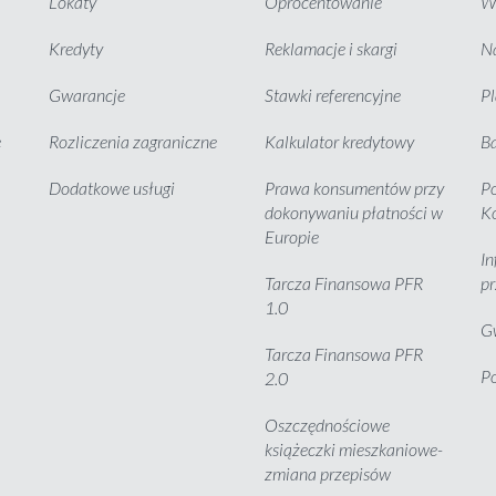
Lokaty
Oprocentowanie
Wy
Kredyty
Reklamacje i skargi
Na
Gwarancje
Stawki referencyjne
P
e
Rozliczenia zagraniczne
Kalkulator kredytowy
B
Dodatkowe usługi
Prawa konsumentów przy
Po
dokonywaniu płatności w
K
Europie
In
Tarcza Finansowa PFR
pr
1.0
G
Tarcza Finansowa PFR
Po
2.0
Oszczędnościowe
książeczki mieszkaniowe-
zmiana przepisów