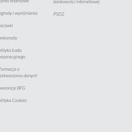
niki finansowe
bankowości internetowej
grody i wyróżnienia
PSD2
lacówki
ankomaty
lityka Ładu
orporacyjnego
formacja o
zetwarzaniu danych
warancje BFG
lityka Cookies