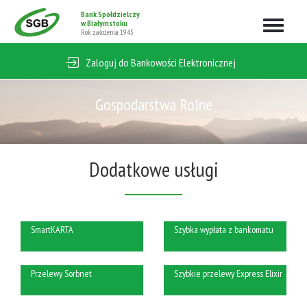
Bank Spółdzielczy
w Białymstoku
Rozwiń
Rok założenia 1945
nawigacj
Zaloguj do Bankowości Elektronicznej
Gospodarstwa Rolne
Dodatkowe usługi
SmartKARTA
Szybka wypłata z bankomatu
Przelewy Sorbnet
Szybkie przelewy Express Elixir