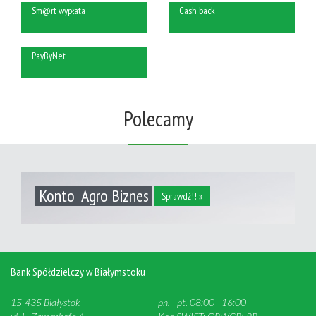
Sm@rt wypłata
Cash back
PayByNet
Polecamy
Konto Agro Biznes
Sprawdź!! »
Bank Spółdzielczy w Białymstoku
15-435 Białystok
pn. - pt. 08:00 - 16:00