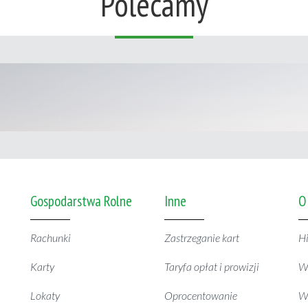
Polecamy
Gospodarstwa Rolne
Inne
O
Rachunki
Zastrzeganie kart
Hi
Karty
Taryfa opłat i prowizji
W
Lokaty
Oprocentowanie
Wy