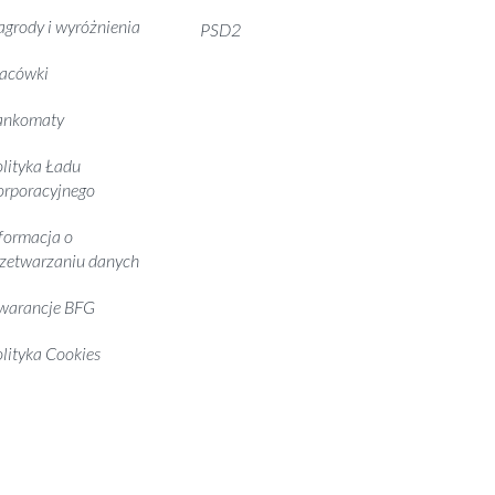
grody i wyróżnienia
PSD2
lacówki
ankomaty
lityka Ładu
orporacyjnego
formacja o
zetwarzaniu danych
warancje BFG
lityka Cookies