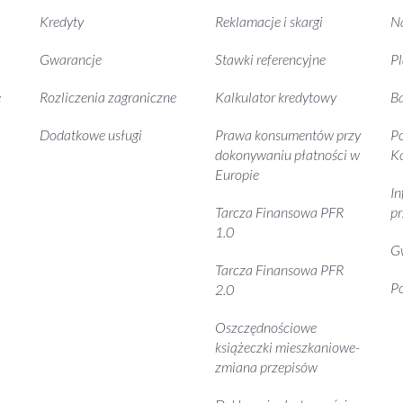
Kredyty
Reklamacje i skargi
Na
Gwarancje
Stawki referencyjne
P
e
Rozliczenia zagraniczne
Kalkulator kredytowy
B
Dodatkowe usługi
Prawa konsumentów przy
Po
dokonywaniu płatności w
K
Europie
In
Tarcza Finansowa PFR
pr
1.0
G
Tarcza Finansowa PFR
Po
2.0
Oszczędnościowe
książeczki mieszkaniowe-
zmiana przepisów