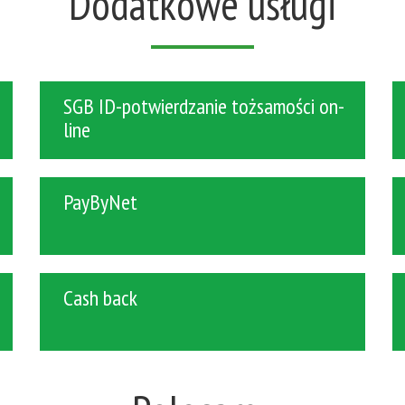
Dodatkowe usługi
SGB ID-potwierdzanie tożsamości on-
line
PayByNet
Cash back