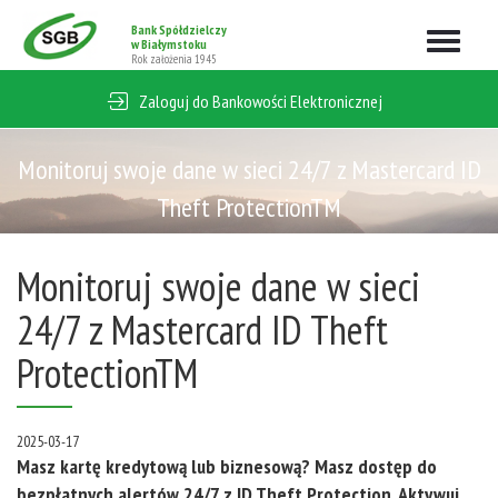
Bank Spółdzielczy
Rozwiń
w Białymstoku
Rok założenia 1945
nawigacj
Zaloguj do Bankowości Elektronicznej
Monitoruj swoje dane w sieci 24/7 z Mastercard ID
Theft ProtectionTM
Monitoruj swoje dane w sieci
24/7 z Mastercard ID Theft
ProtectionTM
2025-03-17
Masz kartę kredytową lub biznesową? Masz dostęp do
bezpłatnych alertów 24/7 z ID Theft Protection. Aktywuj