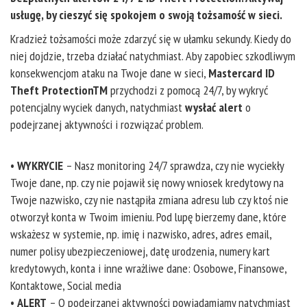
usługę, by cieszyć się spokojem o swoją tożsamość w sieci.
Kradzież tożsamości może zdarzyć się w ułamku sekundy. Kiedy do
niej dojdzie, trzeba działać natychmiast. Aby zapobiec szkodliwym
konsekwencjom ataku na Twoje dane w sieci,
Mastercard ID
Theft ProtectionTM
przychodzi z pomocą 24/7, by wykryć
potencjalny wyciek danych, natychmiast
wysłać alert
o
podejrzanej aktywności i rozwiązać problem.
•
WYKRYCIE
– Nasz monitoring 24/7 sprawdza, czy nie wyciekły
Twoje dane, np. czy nie pojawił się nowy wniosek kredytowy na
Twoje nazwisko, czy nie nastąpiła zmiana adresu lub czy ktoś nie
otworzył konta w Twoim imieniu. Pod lupę bierzemy dane, które
wskażesz w systemie, np. imię i nazwisko, adres, adres email,
numer polisy ubezpieczeniowej, datę urodzenia, numery kart
kredytowych, konta i inne wrażliwe dane: Osobowe, Finansowe,
Kontaktowe, Social media
•
ALERT
– O podejrzanej aktywności powiadamiamy natychmiast