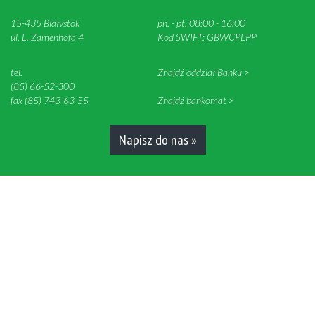
15-435 Białystok
pn. - pt. 08:00 - 16:00
ul. L. Zamenhofa 4
Kod SWIFT: GBWCPLPP
tel.
Znajdź oddział Banku >
(85) 66-52-300
fax (85) 743-63-55
Znajdź bankomat >
Napisz do nas »