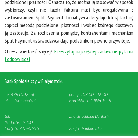
podzielonej płatności. Oznacza to, że można ją stosować w sposób
wybiórczy, czyli nie każda faktura musi być uregulowana z
zastosowaniem Split Payment. To nabywca decyduje którą fakturę
zapłaci metodą podzielonej płatności i wobec którego dostawcy
ją zastosuje. Za rozliczenia pomiędzy kontrahentami mechanizm
Split Payment ustawodawca daje podatnikom pewne przywileje.
Chcesz wiedzieć więcej?
Przeczytaj najczęściej zadawane pytania
i odpowiedzi
Bank Spółdzielczy w Białymstoku
15-435 Białystok
pn. - pt. 08:00 - 16:00
ul. L. Zamenhofa 4
Kod SWIFT: GBWCPLPP
tel.
Znajdź oddział Banku >
(85) 66-52-300
fax (85) 743-63-55
Znajdź bankomat >