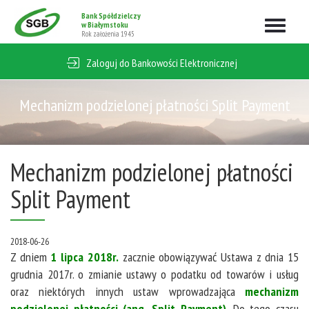
Bank Spółdzielczy
Rozwiń
w Białymstoku
Rok założenia 1945
nawigacj
Zaloguj do Bankowości Elektronicznej
Mechanizm podzielonej płatności Split Payment
Mechanizm podzielonej płatności
Split Payment
2018-06-26
Z dniem
1 lipca 2018r.
zacznie obowiązywać Ustawa z dnia 15
grudnia 2017r. o zmianie ustawy o podatku od towarów i usług
oraz niektórych innych ustaw wprowadzająca
mechanizm
podzielonej płatności (ang. Split Payment)
. Do tego czasu