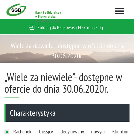
Rozwiń
Bank Spółdzielczy
nawigacj
w Białymstoku
Rok założenia 1945
Zaloguj do Bankowości Elektronicznej
„Wiele za niewiele”- dostępne w ofercie do dnia
30.06.2020r.
„Wiele za niewiele”- dostępne w
ofercie do dnia 30.06.2020r.
Charakterystyka
Rachunek bieżący dedykowany nowym Klientom