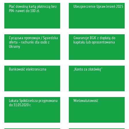
Płać dowolną kartą płatniczą bez
Ubezpieczenie Upraw Jesień 2025
PIN- nawet do 100 zł.
Сусідська пропозиція / Sąsiedzka
Gwarancje BGK z dopłatą do
oferta – rachunki dla osób z
kapitału lub oprocentowania
Ukrainy
Bankowość elektroniczna
„Konto za złotówkę”
Lokata Spółdzielcza przyjmowana
Wielowalutowość
do 31.05.2020 r.