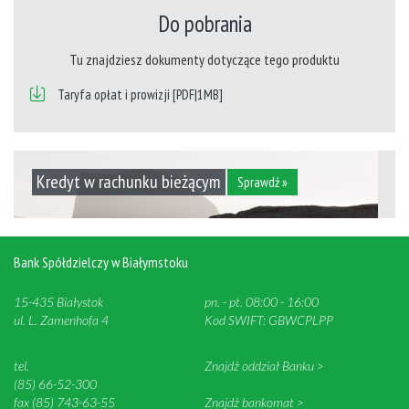
Do pobrania
Tu znajdziesz dokumenty dotyczące tego produktu
Taryfa opłat i prowizji [PDF|1MB]
Kredyt w rachunku bieżącym
Sprawdź »
Bank Spółdzielczy w Białymstoku
15-435 Białystok
pn. - pt. 08:00 - 16:00
ul. L. Zamenhofa 4
Kod SWIFT: GBWCPLPP
tel.
Znajdź oddział Banku >
(85) 66-52-300
fax (85) 743-63-55
Znajdź bankomat >